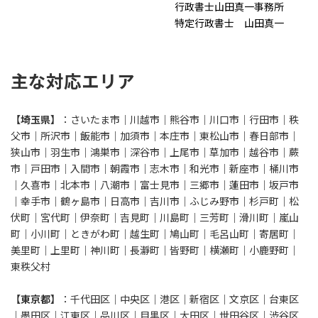
行政書士山田真一事務所
特定行政書士 山田真一
主な対応エリア
【埼玉県】
：さいたま市｜川越市｜熊谷市｜川口市｜行田市｜秩
父市｜所沢市｜飯能市｜加須市｜本庄市｜東松山市｜春日部市｜
狭山市｜羽生市｜鴻巣市｜深谷市｜上尾市｜草加市｜越谷市｜蕨
市｜戸田市｜入間市｜朝霞市｜志木市｜和光市｜新座市｜桶川市
｜久喜市｜北本市｜八潮市｜富士見市｜三郷市｜蓮田市｜坂戸市
｜幸手市｜鶴ヶ島市｜日高市｜吉川市｜ふじみ野市｜杉戸町｜松
伏町｜宮代町｜伊奈町｜吉見町｜川島町｜三芳町｜滑川町｜嵐山
町｜小川町｜ときがわ町｜越生町｜鳩山町｜毛呂山町｜寄居町｜
美里町｜上里町｜神川町｜長瀞町｜皆野町｜横瀬町｜小鹿野町｜
東秩父村
【東京都】
：千代田区｜中央区｜港区｜新宿区｜文京区｜台東区
｜墨田区｜江東区｜品川区｜目黒区｜大田区｜世田谷区｜渋谷区