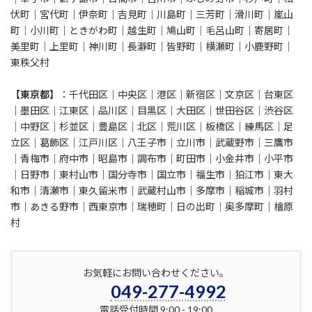
伏町｜宮代町｜伊奈町｜吉見町｜川島町｜三芳町｜滑川町｜嵐山
町｜小川町｜ときがわ町｜越生町｜鳩山町｜毛呂山町｜寄居町｜
美里町｜上里町｜神川町｜長瀞町｜皆野町｜横瀬町｜小鹿野町｜
東秩父村
【東京都】
：千代田区｜中央区｜港区｜新宿区｜文京区｜台東区
｜墨田区｜江東区｜品川区｜目黒区｜大田区｜世田谷区｜渋谷区
｜中野区｜杉並区｜豊島区｜北区｜荒川区｜板橋区｜練馬区｜足
立区｜葛飾区｜江戸川区｜八王子市｜立川市｜武蔵野市｜三鷹市
｜青梅市｜府中市｜昭島市｜調布市｜町田市｜小金井市｜小平市
｜日野市｜東村山市｜国分寺市｜国立市｜福生市｜狛江市｜東大
和市｜清瀬市｜東久留米市｜武蔵村山市｜多摩市｜稲城市｜羽村
市｜あきる野市｜西東京市｜瑞穂町｜日の出町｜奥多摩町｜檜原
村
お気軽にお問い合わせください。
049-277-4992
電話受付時間 9:00 - 19:00