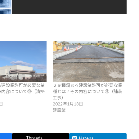
る建設業許可が必要な業
２９種類ある建設業許可が必要な業
の内容について㉘（清掃
種とは？その内容について⑬（舗装
工事）
日
2022年1月18日
建設業
Threads
Hatena