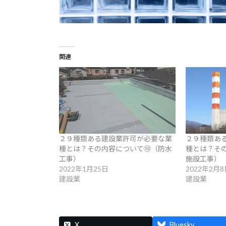
関連
２９種類ある建設業許可が必要な業
２９種類あ
種とは？その内容について⑱（防水
種とは？そ
工事）
施設工事）
2022年1月25日
2022年2月8
建設業
建設業
X
Bluesky