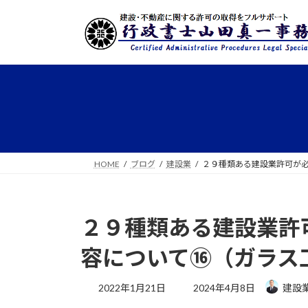
コ
ナ
ン
ビ
テ
ゲ
ン
ー
ツ
シ
へ
ョ
ス
ン
キ
に
ッ
移
プ
動
HOME
ブログ
建設業
２９種類ある建設業許可が
２９種類ある建設業許
容について⑯（ガラス
最
2022年1月21日
2024年4月8日
建設
終