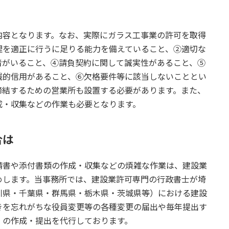
容となります。なお、実際にガラス工事業の許可を取得
理を適正に行うに足りる能力を備えていること、➁適切な
者がいること、➃請負契約に関して誠実性があること、➄
銭的信用があること、➅欠格要件等に該当しないこととい
締結するための営業所も設置する必要があります。また、
成・収集などの作業も必要となります。
合は
書や添付書類の作成・収集などの煩雑な作業は、建設業
めします。当事務所では、建設業許可専門の行政書士が埼
川県・千葉県・群馬県・栃木県・茨城県等）における建設
きを忘れがちな役員変更等の各種変更の届出や毎年提出す
）の作成・提出を代行しております。